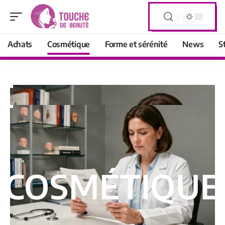
Achats
Cosmétique
Forme et sérénité
News
S
COSMÉTIQUE