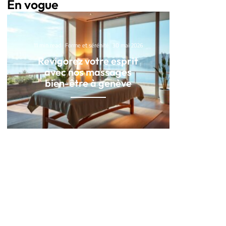
En vogue
11 min read
Forme et sérénité
30 mai 2026
Revigorez votre esprit
avec nos massages
bien-être à genève