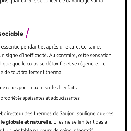
pie
, quant à elle, se concentre davantage sur la
ssociable
ressentie pendant et après une cure. Certaines
 signe d’inefficacité. Au contraire, cette sensation
ique que le corps se détoxifie et se régénère. Le
e de tout traitement thermal.
 de repos pour maximiser les bienfaits.
s propriétés apaisantes et adoucissantes.
et directeur des thermes de Saujon, souligne que ces
le globale et naturelle
. Elles ne se limitent pas à
t un véritable parcours de soins intégratif.