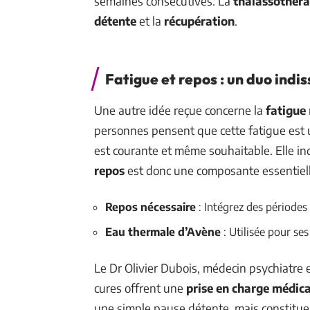
semaines consécutives. La
thalassothéra
détente
et la
récupération
.
Fatigue et repos : un duo indi
Une autre idée reçue concerne la
fatigue
personnes pensent que cette fatigue est un
est courante et même souhaitable. Elle ind
repos
est donc une composante essentiell
Repos nécessaire
: Intégrez des périodes
Eau thermale d’Avène
: Utilisée pour se
Le Dr Olivier Dubois, médecin psychiatre 
cures offrent une
prise en charge médica
une simple pause détente, mais constituen