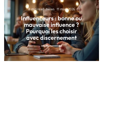
8 min read
News
11 mars 2026
Influenceurs : bonne ou
mauvaise influence ?
Pourquoi les choisir
avec discernement