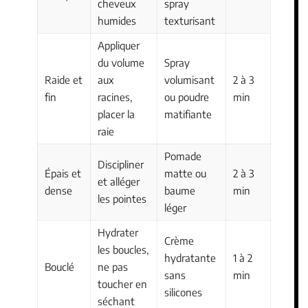
cheveux
spray
humides
texturisant
Appliquer
du volume
Spray
Raide et
aux
volumisant
2 à 3
fin
racines,
ou poudre
min
placer la
matifiante
raie
Pomade
Discipliner
Épais et
matte ou
2 à 3
et alléger
dense
baume
min
les pointes
léger
Hydrater
Crème
les boucles,
hydratante
1 à 2
Bouclé
ne pas
sans
min
toucher en
silicones
séchant