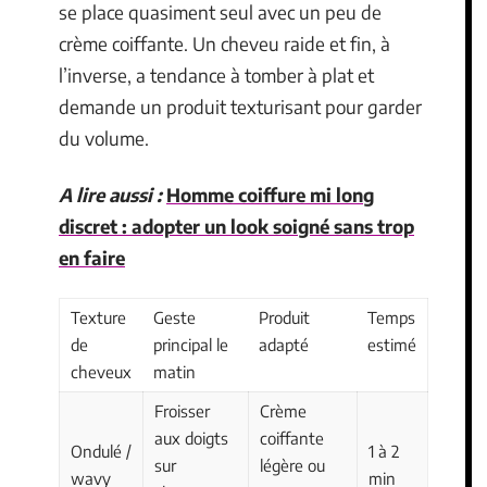
se place quasiment seul avec un peu de
crème coiffante. Un cheveu raide et fin, à
l’inverse, a tendance à tomber à plat et
demande un produit texturisant pour garder
du volume.
A lire aussi :
Homme coiffure mi long
discret : adopter un look soigné sans trop
en faire
Texture
Geste
Produit
Temps
de
principal le
adapté
estimé
cheveux
matin
Froisser
Crème
aux doigts
coiffante
Ondulé /
1 à 2
sur
légère ou
wavy
min