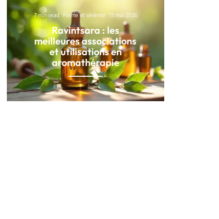
7 min read
Forme et sérénité
13 mai 2026
Ravintsara : les
meilleures associations
et utilisations en
aromathérapie