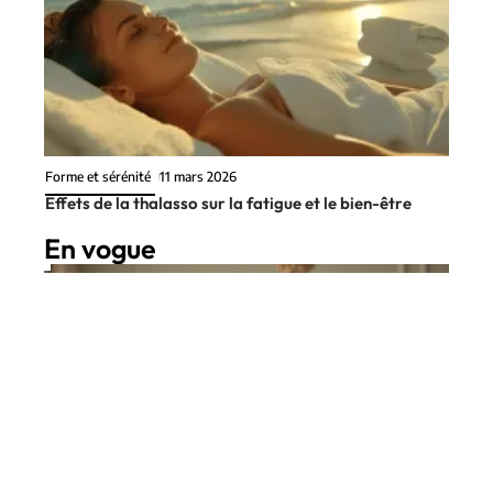
Forme et sérénité
11 mars 2026
Effets de la thalasso sur la fatigue et le bien-être
En vogue
11 min read
Achats
7 juin 2026
Parfum sensuel femme :
Contact
Mentions Légales
Sitemap
découvrez le plus irrésistible