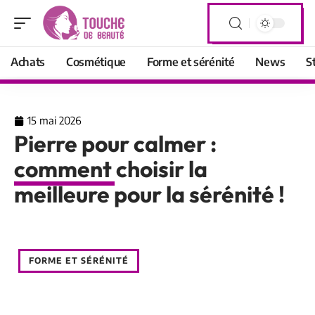
Achats
Cosmétique
Forme et sérénité
News
S
15 mai 2026
Pierre pour calmer :
comment choisir la
meilleure pour la sérénité !
FORME ET SÉRÉNITÉ