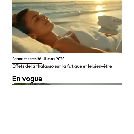
Forme et sérénité
11 mars 2026
Effets de la thalasso sur la fatigue et le bien-être
En vogue
8 min read
Forme et sérénité
11 mars 2026
Posture de yoga pour perdre du