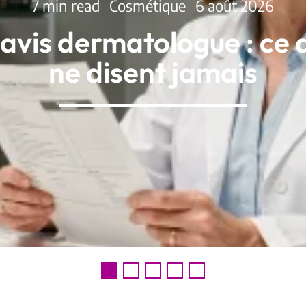
7 min read
Cosmétique
6 août 2026
avis dermatologue : ce 
ne disent jamais