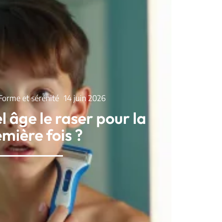
Forme et sérénité
14 juin 2026
el âge le raser pour la
mière fois ?