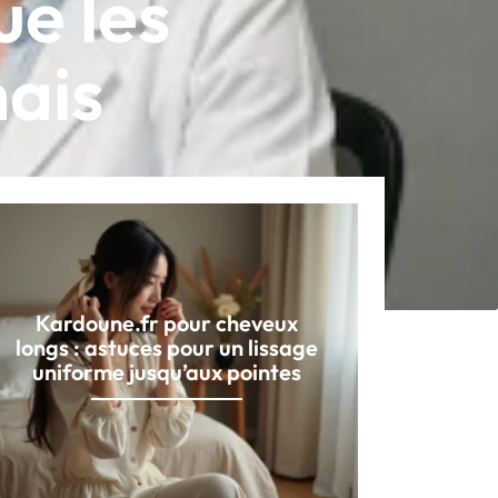
ue les
mais
Kardoune.fr pour cheveux
longs : astuces pour un lissage
uniforme jusqu’aux pointes