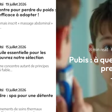
ité
19 juillet 2026
ntre pour perdre du poids :
fficace à adopter !
amais inscrit « massage abdominal »
…
ité
15 juillet 2026
8 min read
uile essentielle pour les
Pubis : à qu
ouvrez notre sélection
pre
ne concentre autant de principes
i faible
…
ité
13 juillet 2026
dre : spa pour une détente
înements de soins thermaux