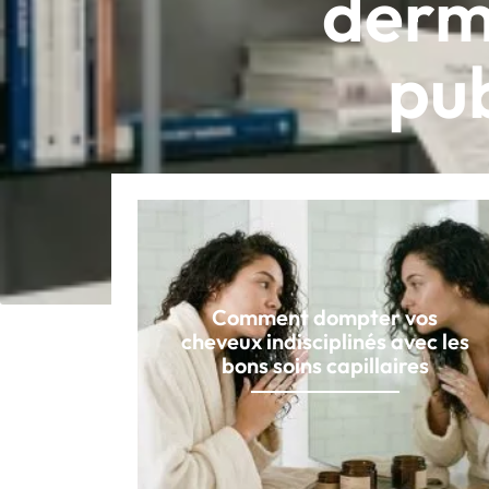
derma
pub
Comment dompter vos
cheveux indisciplinés avec les
bons soins capillaires