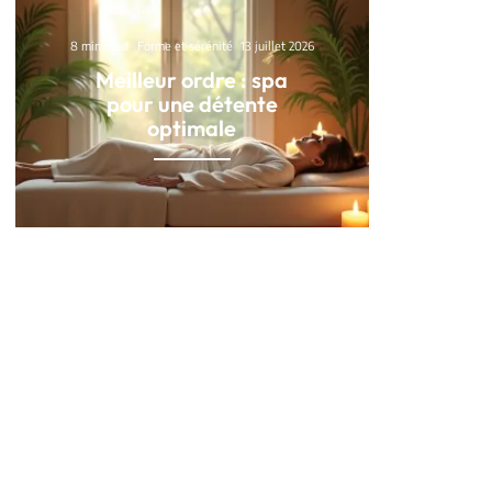
8 min read
Forme et sérénité
13 juillet 2026
Meilleur ordre : spa
pour une détente
optimale