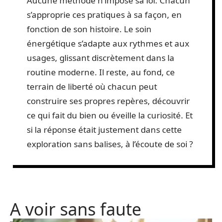
format rassure autant qu’il séduit pour la
flexibilité offerte : plus besoin de se
déplacer, le soin s’invite chez soi dans
l’intimité de son espace. Les retours
pointent souvent une grande détente, un
stress tombé, parfois des tensions
disparues en quelques jours.
Aucune méthode n’impose sa loi. Chacun
s’approprie ces pratiques à sa façon, en
fonction de son histoire. Le soin
énergétique s’adapte aux rythmes et aux
usages, glissant discrètement dans la
routine moderne. Il reste, au fond, ce
terrain de liberté où chacun peut
construire ses propres repères, découvrir