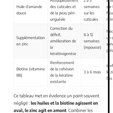
Assouplissement
2 à 3
Effe
Huile d’amande
des cuticules et
semaines
sur 
douce
de la peau péri-
sur les
fiss
unguéale
cuticules
mê
Correction du
Néc
déficit,
6 à 12
Supplémentation
un 
amélioration de
semaines
en zinc
san
la
(repousse)
pré
kératinogenèse
Renforcement
Inef
Biotine (vitamine
de la cohésion
3 à 6 mois
le z
B8)
de la kératine
bas
existante
Ce tableau met en évidence un point souvent
négligé :
les huiles et la biotine agissent en
aval, le zinc agit en amont
. Combiner les