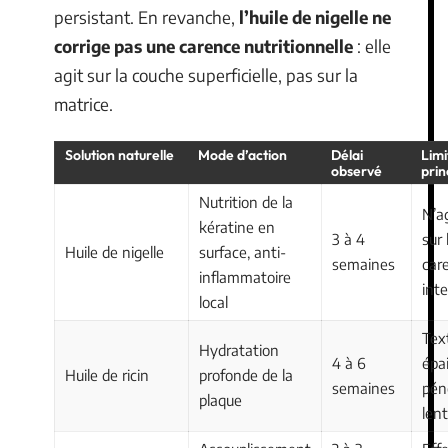
persistant. En revanche,
l’huile de nigelle ne
corrige pas une carence nutritionnelle
: elle
agit sur la couche superficielle, pas sur la
matrice.
Solution naturelle
Mode d’action
Délai
Limi
observé
prin
Nutrition de la
N’a
kératine en
3 à 4
sur 
Huile de nigelle
surface, anti-
semaines
car
inflammatoire
int
local
Tex
Hydratation
4 à 6
épai
Huile de ricin
profonde de la
semaines
pén
plaque
len