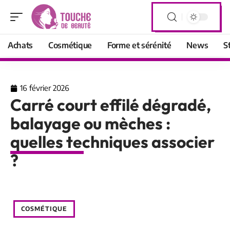
Achats
Cosmétique
Forme et sérénité
News
S
16 février 2026
Carré court effilé dégradé,
balayage ou mèches :
quelles techniques associer
?
COSMÉTIQUE