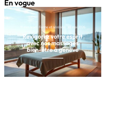
En vogue
11 min read
Forme et sérénité
30 mai 2026
Revigorez votre esprit
avec nos massages
bien-être à genève