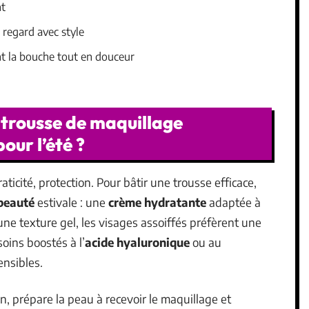
nt
e regard avec style
nt la bouche tout en douceur
rousse de maquillage
our l’été ?
aticité, protection. Pour bâtir une trousse efficace,
beauté
estivale : une
crème hydratante
adaptée à
ne texture gel, les visages assoiffés préfèrent une
oins boostés à l’
acide hyaluronique
ou au
ensibles.
, prépare la peau à recevoir le maquillage et